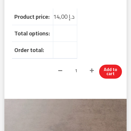
د.إ
14,00
Product price:
Total options:
Order total:
Add to
cart