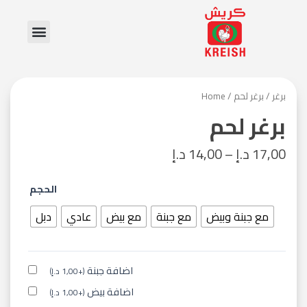
Skip
Menu
to
content
برغر
/ برغر لحم
/
Home
برغر لحم
17,00
د.إ
–
14,00
د.إ
برغر
الحجم
لحم
quantity
مع جبنة وبيض
مع جبنة
مع بيض
عادي
دبل
اضافة جبنة
(
+
1,00
د.إ
)
اضافة بيض
(
+
1,00
د.إ
)