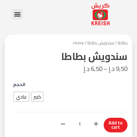
Skip
Menu
to
content
بطاطا
/ سندويش بطاطا
/
Home
سندويش بطاطا
9,50
د.إ
–
6,50
د.إ
سندويش
الحجم
بطاطا
quantity
كبير
عادي
Add to
cart